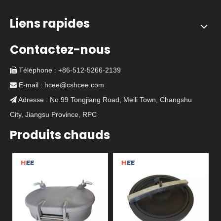
Liens rapides
Contactez-nous
Téléphone : +86-512-5266-2139

E-mail :
hcee@cshcee.com

Adresse : No.99 Tongjiang Road, Meili Town, Changshu

City, Jiangsu Province, RPC
Produits chauds
D