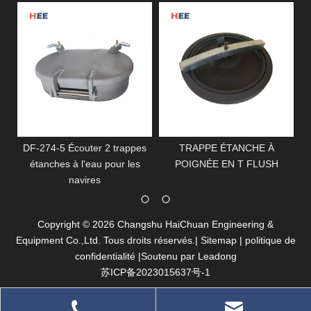
he
DF-274-5 Écouter 2 trappes
TRAPPE ÉTANCHE À
D
étanches à l'eau pour les
POIGNÉE EN T FLUSH
navires
​Copyright ©
2026
Changshu HaiChuan Engineering &
Equipment Co.,Ltd. Tous droits réservés.|
Sitemap
|
politique de
confidentialité
|Soutenu par
Leadong
苏ICP备2023015637号-1