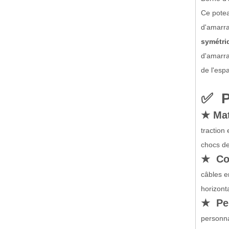
Ce potea
d'amarra
symétr
d'amarra
de l'esp
✅ P
★ Mat
traction
chocs de
★ Con
câbles e
horizont
★ Per
personna