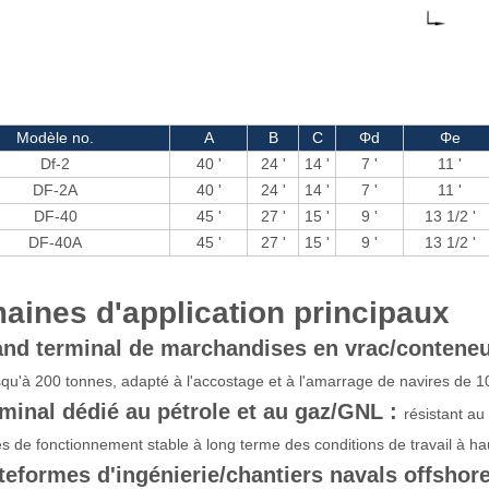
Modèle no.
A
B
C
Φd
Φe
Df-2
40 '
24 '
14 '
7 '
11 '
DF-2A
40 '
24 '
14 '
7 '
11 '
DF-40
45 '
27 '
15 '
9 '
13 1/2 '
DF-40A
45 '
27 '
15 '
9 '
13 1/2 '
aines d'application principaux
and terminal de marchandises en vrac/contene
usqu'à 200 tonnes, adapté à l'accostage et à l'amarrage de navires de
rminal dédié au pétrole et au gaz/GNL :
résistant au
s de fonctionnement stable à long terme des conditions de travail à ha
ateformes d'ingénierie/chantiers navals offshor