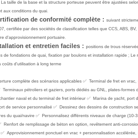
 La taille de la base et la structure porteuse peuvent être ajustées sel
et aux conditions du quai.
tification de conformité complète :
suivant strictem
7, certifiée par des sociétés de classification telles que CCS, ABS, BV
re d'approvisionnement portuaire.
allation et entretien faciles :
positions de trous réservé
s de fondations de quai, fixation par boulons et installation rapide ; Le
s coûts d'utilisation à long terme
ture complète des scénarios applicables ✅ Terminal de fret en vrac, 
✅ Terminaux pétroliers et gaziers, ports dédiés au GNL, plates-formes d
chantier naval et du terminal de fret intérieur ✅ Marina de yacht, port 
t de service personnalisé ✅ Dessinez des dessins de construction selo
es du quai/navire ✅ Personnalisez différents niveaux de charge (10-
 Renfort de remplissage de béton en option, revêtement anti-corrosion
 ✅ Approvisionnement ponctuel en vrac + personnalisation accélérée,