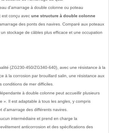
teau d'amarrage à double colonne ou poteau
t est conçu avec
une structure à double colonne
e l'amarrage des ponts des navires. Comparé aux poteaux
, un stockage de câbles plus efficace et une occupation
ualité (ZG230-450/ZG340-640), avec une résistance à la
ce à la corrosion par brouillard salin, une résistance aux
conditions de mer difficiles.
ndépendante à double colonne peut accueillir plusieurs
 ». Il est adaptable à tous les angles, y compris
et d'amarrage des différents navires.
 aucun intermédiaire et prend en charge la
revêtement anticorrosion et des spécifications des