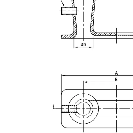
Bitts d'amarrage bruts résistants à haute pression pour les promenades aquatiques
Bitts d'amarrage hau