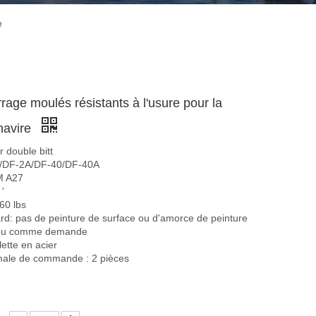
e
rrage moulés résistants à l'usure pour la
 navire
r double bitt
2/DF-2A/DF-40/DF-40A
M A27
 '
60 lbs
ard: pas de peinture de surface ou d'amorce de peinture
s ou comme demande
ette en acier
male de commande : 2 pièces