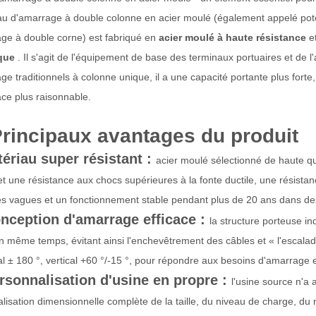
u d'amarrage à double colonne en acier moulé (également appelé po
ge à double corne) est fabriqué en
acier moulé à haute résistance
e
ique
. Il s'agit de l'équipement de base des terminaux portuaires et d
ge traditionnels à colonne unique, il a une capacité portante plus forte
ace plus raisonnable.
rincipaux avantages du produit
ériau super résistant :
acier moulé sélectionné de haute q
 et une résistance aux chocs supérieures à la fonte ductile, une résistan
s vagues et un fonctionnement stable pendant plus de 20 ans dans des 
ception d'amarrage efficace :
la structure porteuse i
n même temps, évitant ainsi l'enchevêtrement des câbles et « l'escalade
al ± 180 °, vertical +60 °/-15 °, pour répondre aux besoins d'amarrage 
sonnalisation d'usine en propre :
l'usine source n'a
lisation dimensionnelle complète de la taille, du niveau de charge, du 