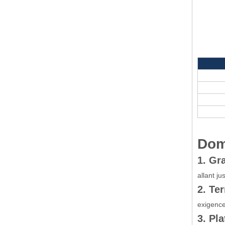
Dom
1. Gr
allant j
2. Te
exigence
3. Pl