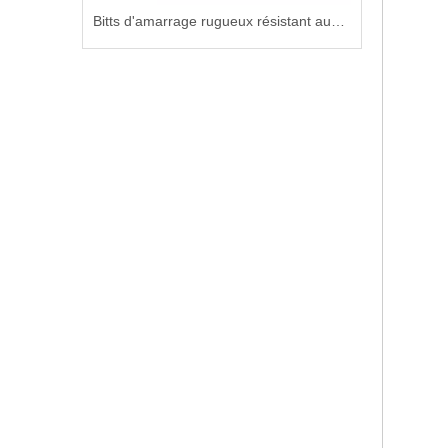
Bitts d'amarrage brillants antichoc pour les promenades aquatiques
Bitts d'amarrage rugueux résistant aux intempéries pour équipement de poulie