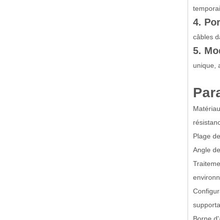
temporai
4. Po
câbles d
5. Mo
unique, 
Par
Matériau
résistanc
Plage de
Angle de
Traiteme
environn
Configur
supporta
Borne d'