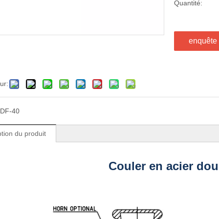
Quantité:
enquête
ur:
DF-40
tion du produit
Couler en acier doub