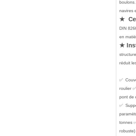
boulons.
navires 
★ Cer
DIN 8260
en matiè
★ Inst
structure
réduit le
✅ Couver
roulier 
pont de 
✅ Suppor
paramètr
tonnes ✅
robuste)