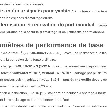
re des navires opérationnels
rts intérieurs/quais pour yachts :
structure compacte à
ans les espaces d'amarrage étroits
dernisation et rénovation du port mondial :
remp
amélioration de la sécurité d'amarrage et de l'efficacité opérationnelle
amètres de performance de base
 :
Acier moulé (ZG230-450/ZG340-640)
, avec une résistance à la tra
e à la corrosion de la fonte ordinaire.
 charge :
SWL 10-320kN (1-32 tonnes)
, personnalisée jusqu'à un ni
 force :
horizontal ± 180 °, vertical +60 °/-15 °
, partagé par plusieur
nt anticorrosion : sablage niveau Sa2,5 +
apprêt antirouille
double co
ement de brouillard salin ≥ 20 ans
ation d'installation : 8 à 10 jeux standard de boulons d'ancrage à haute
nt le remplissage et le renforcement du béton
amarrage à double colonne en acier moulé - un élément essentiel pour 