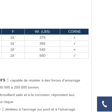
F
Wt. (LBS)
CORNE
16 '
375
×
16 '
385
√
18 '
545
×
18 '
560
√
urs :
capable de résister à des forces d'amarrage
 100 000 à 200 000 tonnes
 brouillard salin et à la corrosion, répondant aux
ut risque
e :
dédiées à l'ancrage sur pont et à l'amarrage