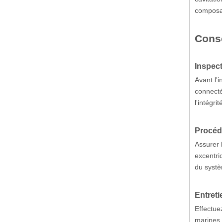
composan
Conse
Inspect
Avant l'i
connecté
l'intégrit
Procédu
Assurer 
excentri
du systè
Entreti
Effectue
marines,