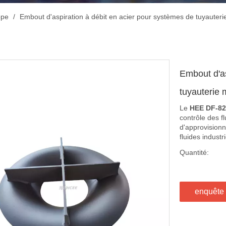
ppe
/
Embout d'aspiration à débit en acier pour systèmes de tuyauteri
Embout d'as
tuyauterie
Le
HEE DF-82 
contrôle des f
d'approvisionn
fluides industr
Quantité:
enquête