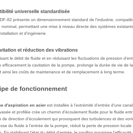
bilité universelle standardisée
 DF-82 présente un dimensionnement standard de l'industrie, compatible
 nominal, permettant une mise à niveau directe des systèmes existants 
nstallation et d'ingénierie.
vitation et réduction des vibrations
isant le débit de fluide et en réduisant les fluctuations de pression d'en
efficacement la cavitation de la pompe, prolonge la durée de vie de la p
t ainsi les coûts de maintenance et de remplacement à long terme.
ipe de fonctionnement
e d'aspiration en acier
est installée à l'extrémité d'entrée d'une can
vasée et profilée crée un chemin d'écoulement fluide pour le fluide entr
 de direction d'écoulement qui provoquent des turbulences et des vorte
tesse du fluide à l'entrée de la pompe, réduit la perte de pression local
n. En stabilisant l'état du débit d'entrée, le pavillon maximise l'effica