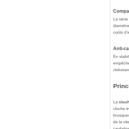
Compati
La série
diamètre
coûts d'i
Anti-ca
En stabil
empêche 
réduisan
Princ
La
cloch
cloche é
brusques
de la vi
cavitatio