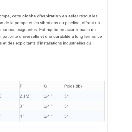
e à action rapide pour l'installation de pont marin
Trappe d'évacuation étanche à action rapide pour navires
DF-545 40
pompe, cette
cloche d'aspiration en acier
résout les
n de la pompe et les vibrations du pipeline, offrant un
 et marines exigeantes. Fabriquée en acier robuste de
atibilité universelle et une durabilité à long terme, ce
et des exploitants d'installations industrielles du
F
G
Poids (lb)
 '
2 1/2 '
1/4 '
34
3 '
1/4 '
34
'
4 '
1/4 '
34