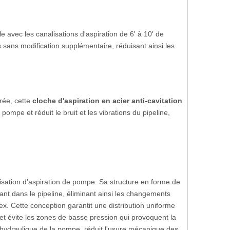
 avec les canalisations d'aspiration de 6' à 10' de
sans modification supplémentaire, réduisant ainsi les
trée, cette
cloche d'aspiration en acier anti-cavitation
ompe et réduit le bruit et les vibrations du pipeline,
alisation d'aspiration de pompe. Sa structure en forme de
ant dans le pipeline, éliminant ainsi les changements
x. Cette conception garantit une distribution uniforme
e et évite les zones de basse pression qui provoquent la
cité hydraulique de la pompe, réduit l'usure mécanique des