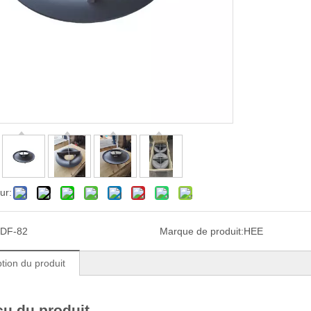
ur:
DF-82
Marque de produit:
HEE
tion du produit
u du produit