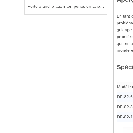
Porte d'accès industrielle étanche aux intempéries pour les installations d'abris d'urgence
Porte étanche aux intempéries en acier résistant au vent pour plates-formes offshore
En tant 
problème
guidage 
première
qui en fa
monde en
Spéci
Modèle 
DF-82-6
DF-82-8
DF-82-1