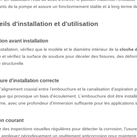
ts de la pompe et assure un fonctionnement stable et à long terme de 
ils d'installation et d'utilisation
ion avant installation
nstallation, vérifiez que le modèle et le diamètre intérieur de la
cloche d
 et vérifiez la surface de soudure pour déceler des fissures, des défor
é structurelle.
re d'installation correcte
l'alignement coaxial entre l'embouchure et la canalisation d'aspiration pe
que qui provoque un biais d'écoulement. L'embouchure doit être install
me, avec une profondeur d'immersion suffisante pour les applications so
en courant
z des inspections visuelles régulières pour détecter la corrosion, l'usure
 appliquez périodiquement un revêtement anticorrosion pour maintenir l’