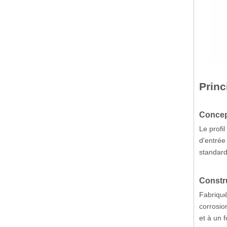
Princ
Concep
Le profi
d'entrée
standard
Constru
Fabriqué
corrosio
et à un 